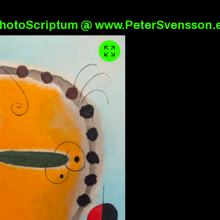
hotoScriptum @ www.PeterSvensson.